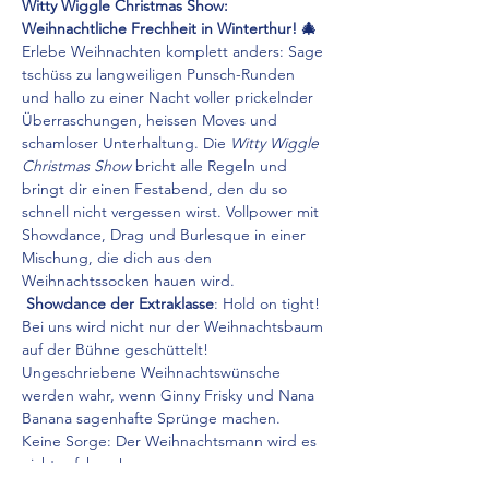
Witty Wiggle Christmas Show: 
Weihnachtliche Frechheit in Winterthur! 🎄
Erlebe Weihnachten komplett anders: Sage 
tschüss zu langweiligen Punsch-Runden 
und hallo zu einer Nacht voller prickelnder 
Überraschungen, heissen Moves und 
schamloser Unterhaltung. Die 
Witty Wiggle 
Christmas Show
 bricht alle Regeln und 
bringt dir einen Festabend, den du so 
schnell nicht vergessen wirst. Vollpower mit 
Showdance, Drag und Burlesque in einer 
Mischung, die dich aus den 
Weihnachtssocken hauen wird.
Showdance der Extraklasse
: Hold on tight! 
Bei uns wird nicht nur der Weihnachtsbaum 
auf der Bühne geschüttelt! 
Ungeschriebene Weihnachtswünsche 
werden wahr, wenn Ginny Frisky und Nana 
Banana sagenhafte Sprünge machen. 
Keine Sorge: Der Weihnachtsmann wird es 
nicht erfahren!
Weihnachten feiern wie Adlige
: Glitzer ist 